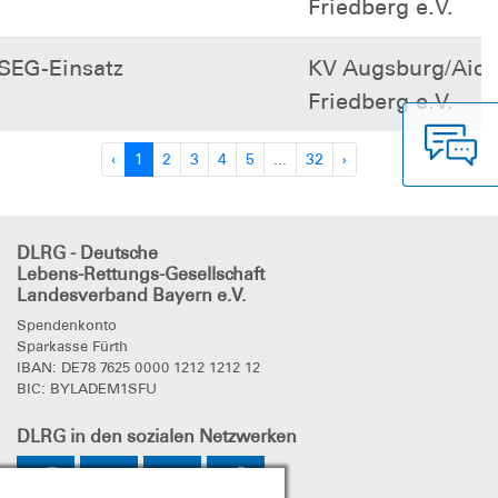
Friedberg e.V.
SEG-Einsatz
KV Augsburg/Aich
Friedberg e.V.
‹
1
2
3
4
5
...
32
›
DLRG - Deutsche
Lebens-Rettungs-Gesellschaft
Landesverband Bayern e.V.
Spendenkonto
Sparkasse Fürth
IBAN: DE78 7625 0000 1212 1212 12
BIC: BYLADEM1SFU
DLRG
in den sozialen Netzwerken