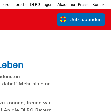
bärdensprache
DLRG-Jugend
Akademie
Presse
Kontakt
Jetzt spenden
Für unsere
Einsatzkräfte
in Bayern
Deine
 Leben
Spende
iedensten
hilft
 dabei! Mehr als eine
zu können, freuen wir
Jetzt online
n! An die DLRG Bayern