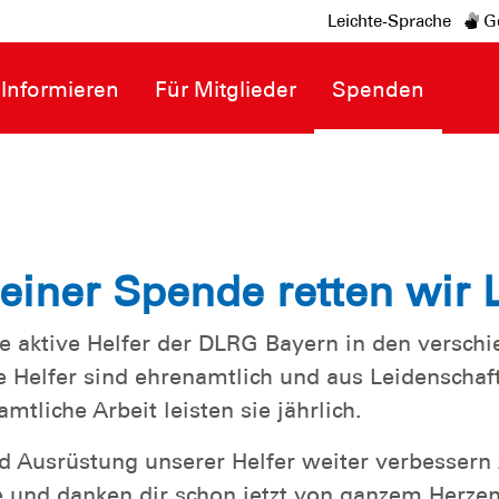
Leichte-Sprache
Ge
Informieren
Für Mitglieder
Spenden
einer Spende retten wir
e aktive Helfer der DLRG Bayern in den versch
 Helfer sind ehrenamtlich und aus Leidenschaft
tliche Arbeit leisten sie jährlich.
 Ausrüstung unserer Helfer weiter verbessern 
 und danken dir schon jetzt von ganzem Herze