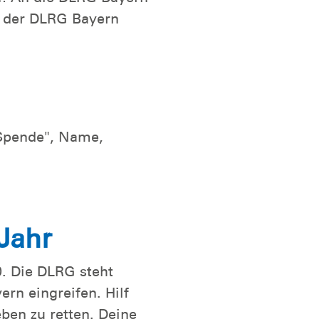
spenden
o der DLRG Bayern
Spende", Name,
 Jahr
0. Die DLRG steht
ern eingreifen. Hilf
ben zu retten. Deine